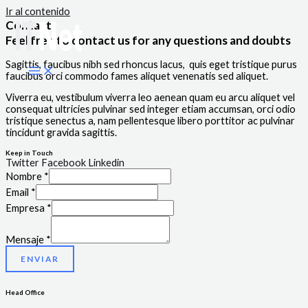
Ir al contenido
Contact
Feel free to contact us for any questions and doubts​
Sagittis, faucibus nibh sed rhoncus lacus, quis eget tristique purus
faucibus orci commodo fames aliquet venenatis sed aliquet.
Viverra eu, vestibulum viverra leo aenean quam eu arcu aliquet vel
consequat ultricies pulvinar sed integer etiam accumsan, orci odio
tristique senectus a, nam pellentesque libero porttitor ac pulvinar
tincidunt gravida sagittis.
Keep in Touch
Twitter
Facebook
Linkedin
Nombre
*
Email
*
Empresa
*
Mensaje
*
ENVIAR
Head Office